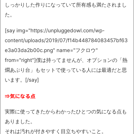
しっかりした作り
になっていて所有感も満たされまし
た。
[say img="https://unpluggedowl.com/wp-
content/uploads/2019/07/f14b448784083457bf63
e3a03da2b00c.png" name="フクロウ"
from="right"]僕は持ってませんが、オプションの「熱
燗あぶり台」もセットで使っている人には最適だと思
います。[/say]
⇒気になる点
実際に使ってきたからわかったひとつの気になる点も
ありました。
それは
汚れが付きやすく目立ちやすい
こと。