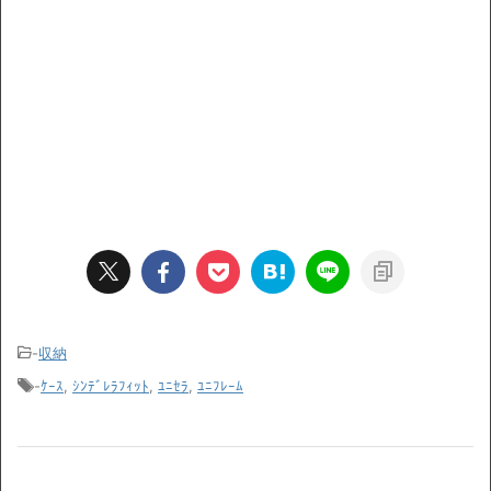
-
収納
-
ｹｰｽ
,
ｼﾝﾃﾞﾚﾗﾌｨｯﾄ
,
ﾕﾆｾﾗ
,
ﾕﾆﾌﾚｰﾑ