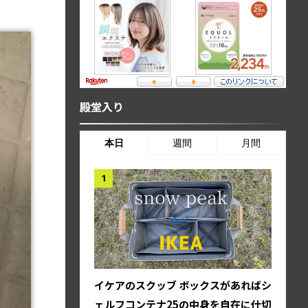
殿堂入り
本日
週間
月間
イケアのスクッブ ボックスがあればシ
ェルフコンテナ25の中身を自在に仕切