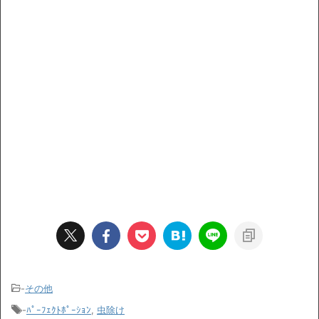
-
その他
-
ﾊﾟｰﾌｪｸﾄﾎﾟｰｼｮﾝ
,
虫除け