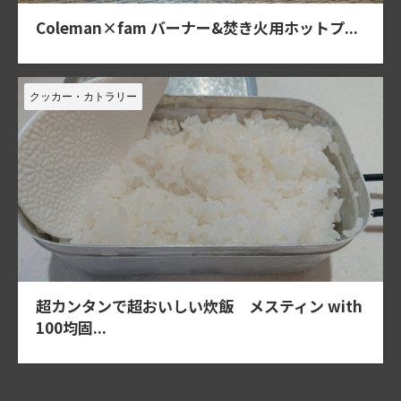
Coleman×fam バーナー&焚き火用ホットプ...
クッカー・カトラリー
超カンタンで超おいしい炊飯 メスティン with
100均固...